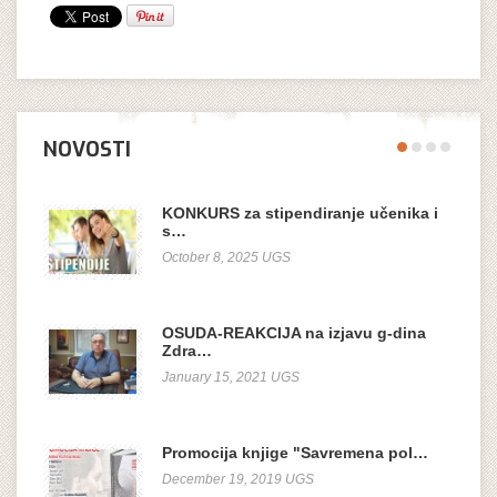
NOVOSTI
KONKURS za stipendiranje učenika i
s…
October 8, 2025 UGS
OSUDA-REAKCIJA na izjavu g-dina
Zdra…
January 15, 2021 UGS
Promocija knjige "Savremena pol…
December 19, 2019 UGS