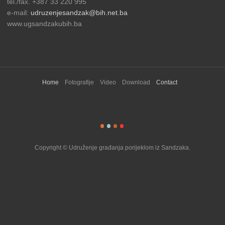
tel./fax. +387 33 220 995
e-mail:
udruzenjesandzak@bih.net.ba
www.ugsandzakubih.ba
Home
Fotografije
Video
Download
Contact
Copyright © Udruženje građanja porijeklom iz Sandzaka.