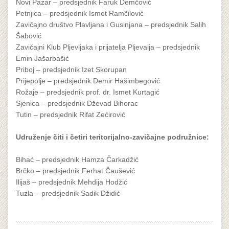
Novi Pazar – predsjednik Faruk Demčović
Petnjica – predsjednik Ismet Ramčilović
Zavičajno društvo Plavljana i Gusinjana – predsjednik Salih
Šabović
Zavičajni Klub Pljevljaka i prijatelja Pljevalja – predsjednik
Emin Jašarbašić
Priboj – predsjednik Izet Skorupan
Prijepolje – predsjednik Demir Hašimbegović
Rožaje – predsjednik prof. dr. Ismet Kurtagić
Sjenica – predsjednik Dževad Bihorac
Tutin – predsjednik Rifat Zećirović
Udruženje čiti i četiri teritorijalno-zavičajne podružnice:
Bihać – predsjednik Hamza Čarkadžić
Brčko – predsjednik Ferhat Čaušević
Ilijaš – predsjednik Mehdija Hodžić
Tuzla – predsjednik Sadik Džidić